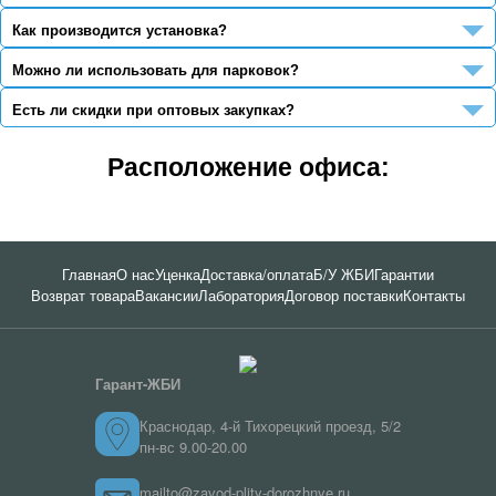
Как производится установка?
Можно ли использовать для парковок?
Есть ли скидки при оптовых закупках?
Расположение офиса:
Главная
О нас
Уценка
Доставка/оплата
Б/У ЖБИ
Гарантии
Возврат товара
Вакансии
Лаборатория
Договор поставки
Контакты
Гарант-ЖБИ
Краснодар, 4-й Тихорецкий проезд, 5/2
пн-вс 9.00-20.00
mailto@zavod-plity-dorozhnye.ru