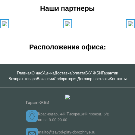
Наши партнеры
Расположение офиса:
Главная
О нас
Уценка
Доставка/оплата
Б/У ЖБИ
Гарантии
Возврат товара
Вакансии
Лаборатория
Договор поставки
Контакты
Гарант-ЖБИ
Краснодар, 4-й Тихорецкий проезд, 5/2
пн-вс 9.00-20.00
mailto@zavod-plity-dorozhnye.ru