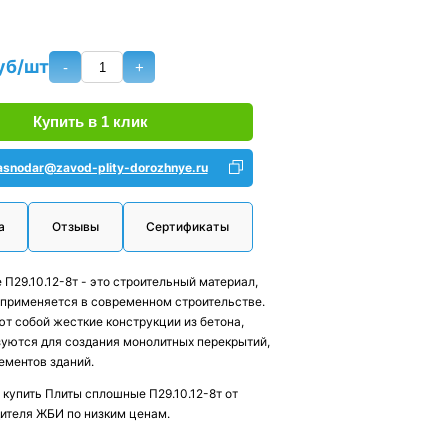
уб/шт
-
+
Купить в 1 клик
asnodar@zavod-plity-dorozhnye.ru
а
Отзывы
Сертификаты
П29.10.12-8т - это строительный материал,
применяется в современном строительстве.
т собой жесткие конструкции из бетона,
уются для создания монолитных перекрытий,
лементов зданий.
 купить Плиты сплошные П29.10.12-8т от
ителя ЖБИ по низким ценам.