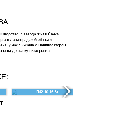
ВА
изводство: 4 завода жби в Санкт-
рге и Ленинградской области
вка: у нас 5 Scania с манипулятором.
ены на доставку ниже рынка!
Е:
П42.10.16-8т
П41.15.16
т