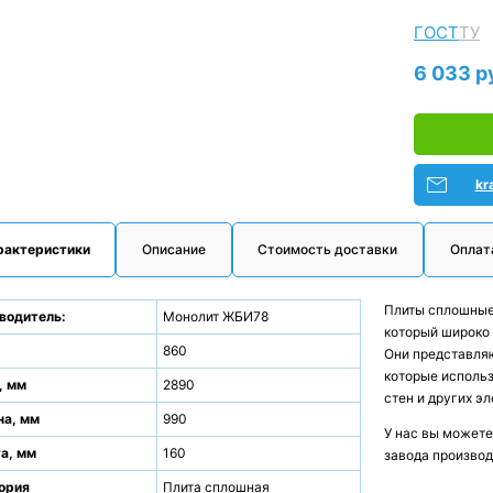
ГОСТ
ТУ
6 033 р
kr
рактеристики
Описание
Стоимость доставки
Оплат
Плиты сплошные 
водитель:
Монолит ЖБИ78
который широко 
.
860
Они представляю
которые использ
, мм
2890
стен и других э
а, мм
990
У нас вы можете
а, мм
160
завода производ
ория
Плита сплошная