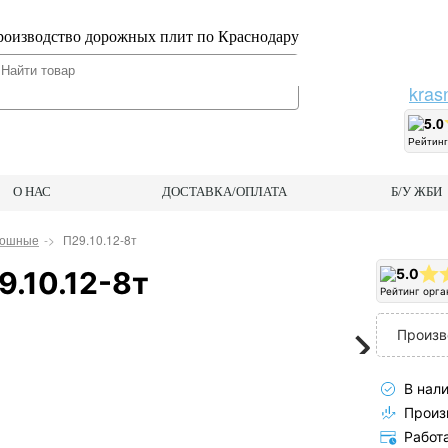
оизводство дорожных плит по Краснодару
kras
5.0
Рейтинг
О НАС
ДОСТАВКА/ОПЛАТА
Б/У ЖБИ
лошные
П29.10.12-8т
9.10.12-8т
5.0
Рейтинг орга
Произв
В нали
Произв
Работ