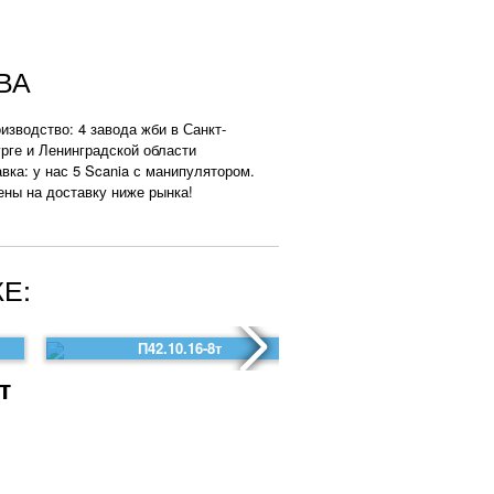
ВА
изводство: 4 завода жби в Санкт-
рге и Ленинградской области
вка: у нас 5 Scania с манипулятором.
ены на доставку ниже рынка!
Е:
П42.10.16-8т
П41.15.16
т