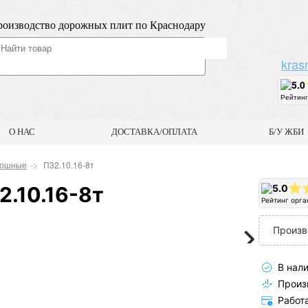
оизводство дорожных плит по Краснодару
kras
5.0
Рейтинг
О НАС
ДОСТАВКА/ОПЛАТА
Б/У ЖБИ
лошные
П32.10.16-8т
2.10.16-8т
5.0
Рейтинг орга
Произв
В нали
Произв
Работ