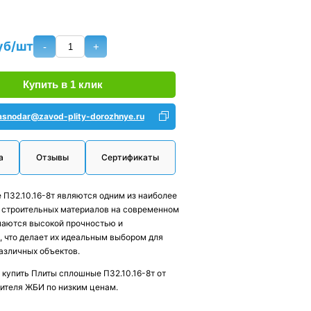
уб/шт
-
+
Купить в 1 клик
asnodar@zavod-plity-dorozhnye.ru
а
Отзывы
Сертификаты
П32.10.16-8т являются одним из наиболее
 строительных материалов на современном
чаются высокой прочностью и
 что делает их идеальным выбором для
азличных объектов.
 купить Плиты сплошные П32.10.16-8т от
ителя ЖБИ по низким ценам.