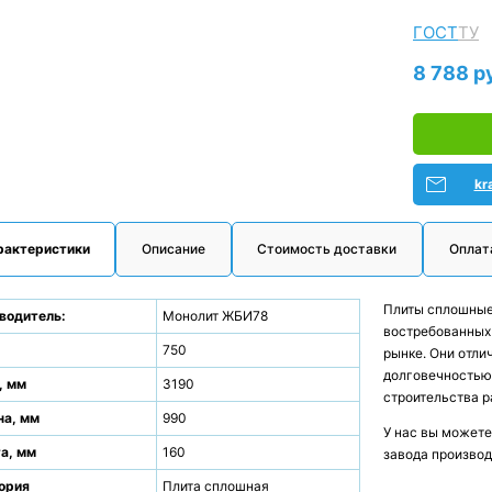
ГОСТ
ТУ
8 788 р
kr
рактеристики
Описание
Стоимость доставки
Оплат
Плиты сплошные 
водитель:
Монолит ЖБИ78
востребованных
.
750
рынке. Они отли
долговечностью,
, мм
3190
строительства р
а, мм
990
У нас вы можете
а, мм
160
завода производ
ория
Плита сплошная