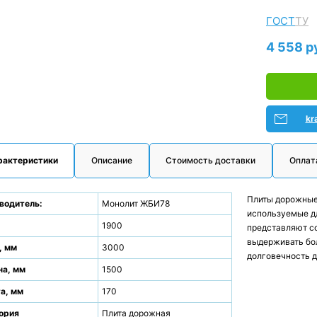
ГОСТ
ТУ
4 558 р
kr
рактеристики
Описание
Стоимость доставки
Оплат
Плиты дорожные
водитель:
Монолит ЖБИ78
используемые дл
.
1900
представляют со
выдерживать бо
, мм
3000
долговечность 
а, мм
1500
а, мм
170
ория
Плита дорожная