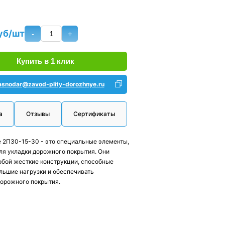
уб/шт
-
+
Купить в 1 клик
asnodar@zavod-plity-dorozhnye.ru
а
Отзывы
Сертификаты
 2П30-15-30 - это специальные элементы,
я укладки дорожного покрытия. Они
бой жесткие конструкции, способные
льшие нагрузки и обеспечивать
дорожного покрытия.