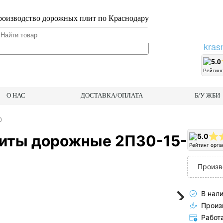
оизводство дорожных плит по Краснодару
kras
5.0
Рейтинг
О НАС
ДОСТАВКА/ОПЛАТА
Б/У ЖБИ
0
иты дорожные 2П30-15-
5.0
Рейтинг орга
Произв
В нали
Произв
Работ