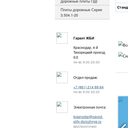
Дорожные плиты ПДГ
Станд
Плиты дорожные Серия
3.504.1-20
Гарант ЖБИ
Вс
Краснодар, 4-й
Тихорецкий проезд,
Ск
5/2
пн-вс 9.00-20.00
Отдел продаж:
+7 (861) 214-99-64
пн-вс 9.00-20.00
Электронная почта:
krasnodar@zavod-
plity-dorozhnye.ru
круглосуточно