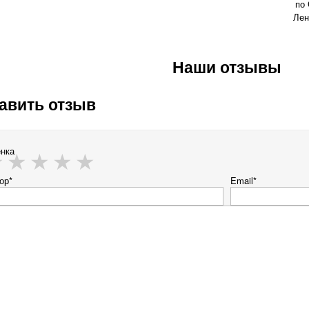
по 
Лен
Наши отзывы
авить отзыв
нка
ор*
Email*